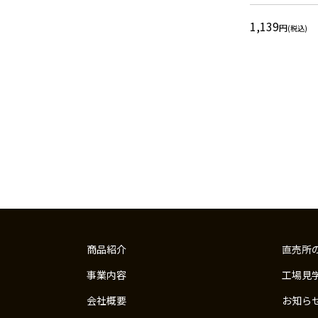
1,139
円
(税込)
商品紹介
直売所
事業内容
工場見
会社概要
お知ら