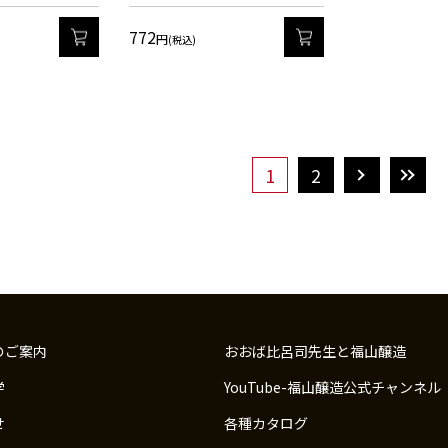
772
カート
カート
円
(税込)
1
2
のご案内
おおば比呂司先生と福山醸造
学
YouTube-福山醸造公式チャンネル
せ
各種カタログ