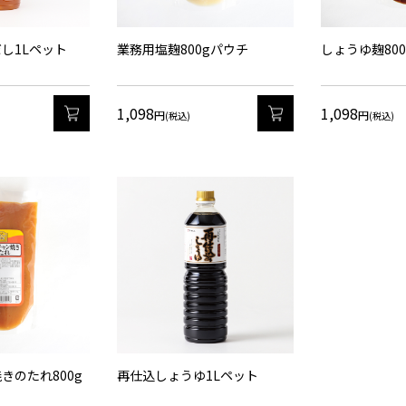
し1Lペット
業務用塩麹800gパウチ
しょうゆ麹80
1,098
1,098
カート
カート
円
円
(税込)
(税込)
きのたれ800g
再仕込しょうゆ1Lペット