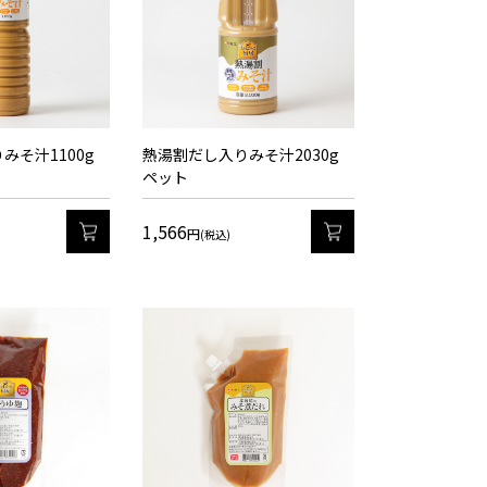
みそ汁1100g
熱湯割だし入りみそ汁2030g
ペット
1,566
カート
カート
円
(税込)