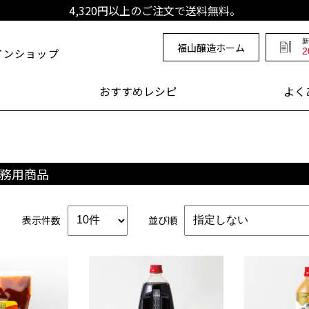
4,320円以上のご注文で送料無料。
年 福山醸造
新
福山醸造ホーム
インショップ
おすすめレシピ
よく
業務用商品
表示件数
並び順