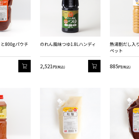
と800gパウチ
のれん風味つゆ1.8Lハンディ
熱湯割だし入り
ペット
2,521
885
カート
カート
円
円
(税込)
(税込)