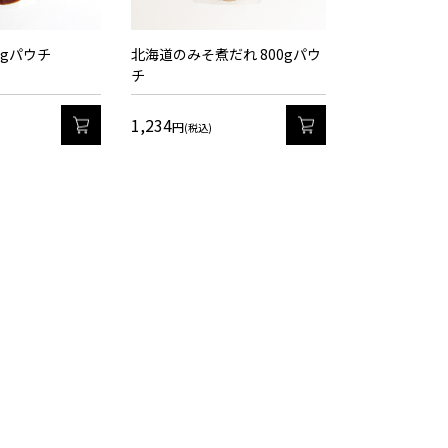
0gパウチ
北海道のみそ煮だれ 800gパウ
チ
1,234
カート
カート
円
(税込)