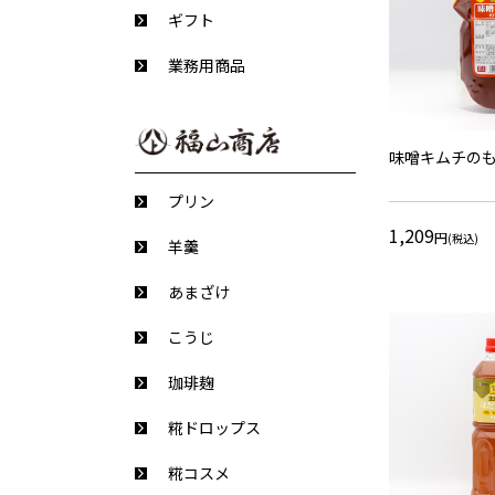
ギフト
業務用商品
味噌キムチのも
プリン
1,209
円
(税込)
羊羹
あまざけ
こうじ
珈琲麹
糀ドロップス
糀コスメ