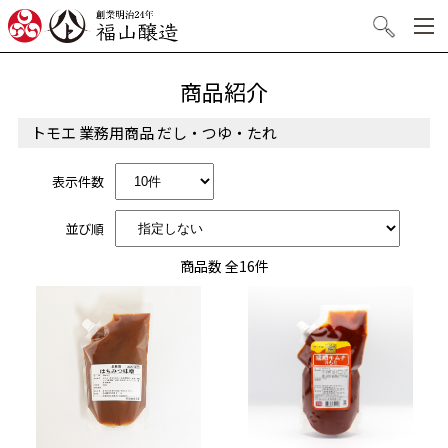
創業明治24年 福山醸造
検索
商品紹介
トモエ 業務用商品 だし・つゆ・たれ
表示件数
並び順
商品数 全16件